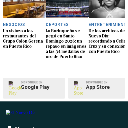
NEGOCIOS
DEPORTES
ENTRETENIMIENT
Un vistazo a los
La Borinqueña se
De los archivos de E
restaurantes del
pegó en Santo
Nuevo Día:
Grupo Colón Gerena
Domingo 2026: un
recordando a Celia
en Puerto Rico
repaso en imágenes
Cruz y su conexión
a las 34 medallas de
con Puerto Rico
oro de Puerto Rico
DISPONIBLE EN
DISPONIBLE EN
Google Play
App Store