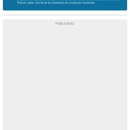
Podrás optar salirte de los boletines en cualquier momento.
PUBLICIDAD