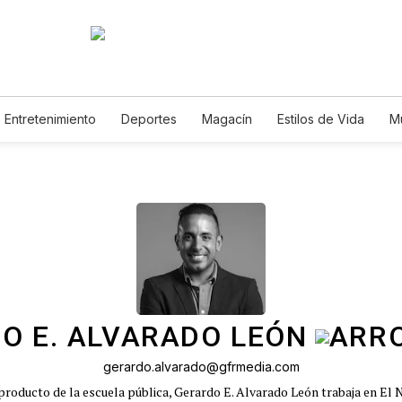
Entretenimiento
Deportes
Magacín
Estilos de Vida
M
Tecnología
Juegos
Lotería
Vídeos
Fotogalerías
E
O E. ALVARADO LEÓN
gerardo.alvarado@gfrmedia.com
roducto de la escuela pública, Gerardo E. Alvarado León trabaja en El 