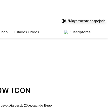
81°
Mayormente despejado
undo
Estados Unidos
Suscriptores
nglish
Podcasts
Horóscopos
Nuevo Día desde 2006, cuando llegó