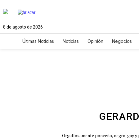
8 de agosto de 2026
Últimas Noticias
Noticias
Opinión
Negocios
Ciencia y Ambiente
Gastronomía
De Viaje
Newsletters
Feriados
Edictos
Especiales
GERARD
Orgullosamente ponceño, negro, gay y p