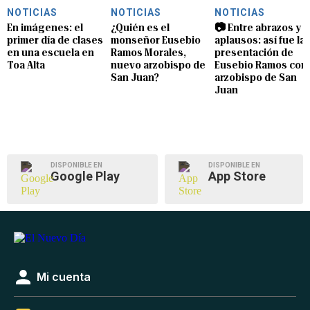
NOTICIAS
NOTICIAS
NOTICIAS
En imágenes: el
¿Quién es el
📷 Entre abrazos y
primer día de clases
monseñor Eusebio
aplausos: así fue la
en una escuela en
Ramos Morales,
presentación de
Toa Alta
nuevo arzobispo de
Eusebio Ramos com
San Juan?
arzobispo de San
Juan
DISPONIBLE EN
DISPONIBLE EN
Google Play
App Store
Mi cuenta