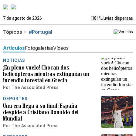
7 de agosto de 2026
81°
Lluvias dispersas
Tópicos
#Portugal
Artículos
Fotogalerías
Vídeos
NOTICIAS
¡En pleno vuelo! Chocan dos
helicópteros mientras extinguían un
incendio forestal en Grecia
Por
The Associated Press
DEPORTES
Una era llega a su final: España
despide a Cristiano Ronaldo del
Mundial
Por
The Associated Press