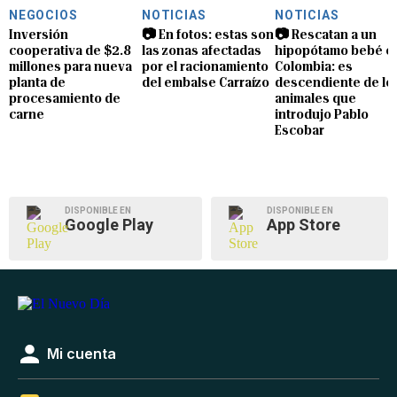
NEGOCIOS
NOTICIAS
NOTICIAS
Inversión
📷 En fotos: estas son
📷 Rescatan a un
cooperativa de $2.8
las zonas afectadas
hipopótamo bebé e
millones para nueva
por el racionamiento
Colombia: es
planta de
del embalse Carraízo
descendiente de lo
procesamiento de
animales que
carne
introdujo Pablo
Escobar
DISPONIBLE EN
DISPONIBLE EN
Google Play
App Store
Mi cuenta