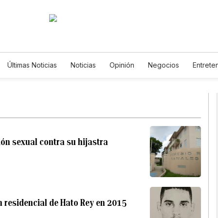
Últimas Noticias
Noticias
Opinión
Negocios
Entrete
Estilos de Vida
Mundo
Estados Unidos
Ciencia y 
Tecnología
Juegos
Lotería
Vídeos
Fotos
E
Newsletters
Feriados
Especiales
ón sexual contra su hijastra
en residencial de Hato Rey en 2015