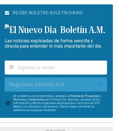
RECIBE NUESTRO BOLETÍN DIARIO
Boletín A.M.
Las noticias explicadas de forma sencilla y
directa para entender lo más importante del día.
Regístrate a Boletín A.M.
Al someter tu correo electrónico, aceptas la
Política de Privacidad
y
Términos y Condiciones
de El Nuevo Día. Además, aceptas recibir
información u ofertas especiales de productos o servicios de GFR
Media, sus afiliadas o de terceros. Podrás optar salirte de los
boletines en cualquier momento.