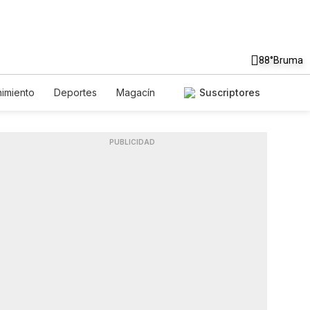
88°
Bruma
nimiento
Deportes
Magacín
Suscriptores
Ambiente
Gastronomía
De Viaje
nglish
Podcasts
Horóscopos
PUBLICIDAD