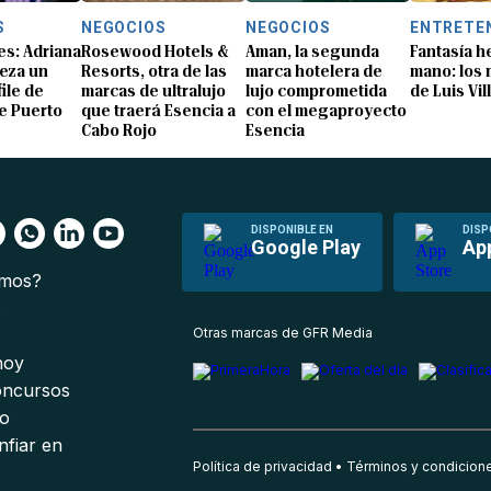
S
NEGOCIOS
NEGOCIOS
ENTRETE
s: Adriana
Rosewood Hotels &
Aman, la segunda
Fantasía h
eza un
Resorts, otra de las
marca hotelera de
mano: los
ile de
marcas de ultralujo
lujo comprometida
de Luis Vil
e Puerto
que traerá Esencia a
con el megaproyecto
Cabo Rojo
Esencia
DISPONIBLE EN
DISP
Google Play
Ap
omos?
s
Otras marcas de GFR Media
 hoy
oncursos
io
nfiar en
Política de privacidad
Términos y condicion