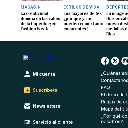
MAGACÍN
ESTILOS DE VIDA
DEPORTE
La creatividad
Los mayores de 60:
En imágene
domina en las calles
¿por qué ya no
Díaz encab
de la Copenhagen
pueden comer tanto
nuevo desf
Fashion Week
como antes?
medallas d
Rico
¿Quiénes s
Mi cuenta
Contáctano
FAQ
Suscríbete
El diario de
Reglas de c
Newsletters
Mapa del sit
¿Por qué co
nosotros?
Servicio al cliente