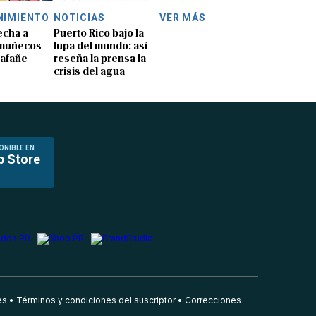
NIMIENTO
NOTICIAS
VER MÁS
echa a
Puerto Rico bajo la
 muñecos
lupa del mundo: así
lafañe
reseña la prensa la
crisis del agua
ONIBLE EN
p Store
es
Términos y condiciones del suscriptor
Correcciones