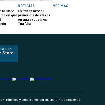
NOTICIAS
VER MÁS
: así luce
En imágenes: el
 día en que
primer día de clases
l
en una escuela en
ento
Toa Alta
ONIBLE EN
p Store
es
Términos y condiciones del suscriptor
Correcciones