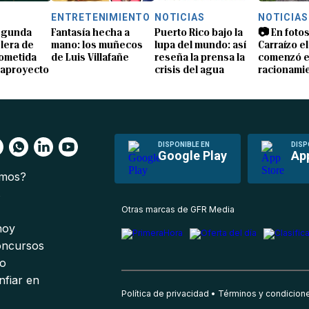
S
ENTRETENIMIENTO
NOTICIAS
NOTICIAS
segunda
Fantasía hecha a
Puerto Rico bajo la
📷 En fotos
lera de
mano: los muñecos
lupa del mundo: así
Carraízo el
ometida
de Luis Villafañe
reseña la prensa la
comenzó e
gaproyecto
crisis del agua
racionami
DISPONIBLE EN
DISP
Google Play
Ap
omos?
s
Otras marcas de GFR Media
 hoy
oncursos
io
nfiar en
Política de privacidad
Términos y condicion