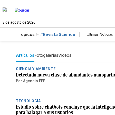
8 de agosto de 2026
Tópicos
#Revista Science
Últimas Noticias
Mundo
E
Lotería
V
Artículos
Fotogalerías
Vídeos
CIENCIA Y AMBIENTE
Detectada nueva clase de abundantes nanopartí
Por
Agencia EFE
TECNOLOGÍA
Estudio sobre chatbots concluye que la Inteligenc
para halagar a sus usuarios