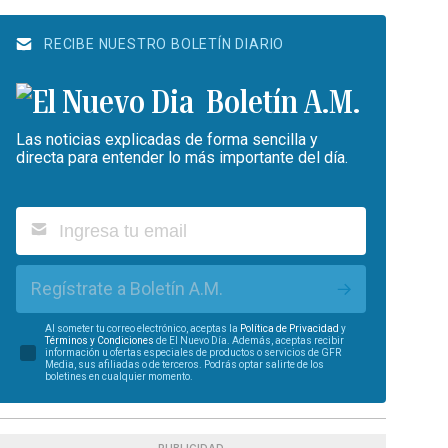
RECIBE NUESTRO BOLETÍN DIARIO
Boletín A.M.
Las noticias explicadas de forma sencilla y
directa para entender lo más importante del día.
Regístrate a Boletín A.M.
Al someter tu correo electrónico, aceptas la
Política de Privacidad
y
Términos y Condiciones
de El Nuevo Día. Además, aceptas recibir
información u ofertas especiales de productos o servicios de GFR
Media, sus afiliadas o de terceros. Podrás optar salirte de los
boletines en cualquier momento.