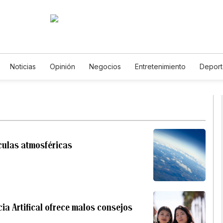
Noticias
Opinión
Negocios
Entretenimiento
Deport
stados Unidos
Ciencia y Ambiente
Gastronomía
De Viaje
ídeos
Fotos
English
Podcasts
Horóscopos
Newsle
culas atmosféricas
ia Artifical ofrece malos consejos