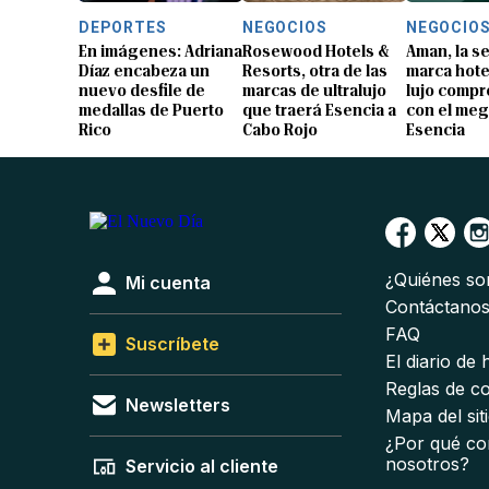
DEPORTES
NEGOCIOS
NEGOCIO
En imágenes: Adriana
Rosewood Hotels &
Aman, la 
Díaz encabeza un
Resorts, otra de las
marca hote
nuevo desfile de
marcas de ultralujo
lujo compr
medallas de Puerto
que traerá Esencia a
con el me
Rico
Cabo Rojo
Esencia
¿Quiénes s
Mi cuenta
Contáctano
FAQ
Suscríbete
El diario de
Reglas de c
Newsletters
Mapa del sit
¿Por qué co
nosotros?
Servicio al cliente