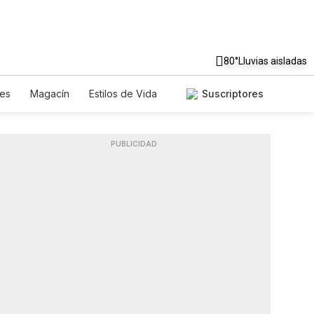
80°
Lluvias aisladas
es
Magacín
Estilos de Vida
Suscriptores
Tecnología
Juegos
tters
Feriados
Especiales
PUBLICIDAD