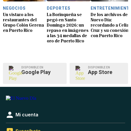
NEGOCIOS
DEPORTES
ENTRETENIMIENT
Un vistazo a los
La Borinqueña se
De los archivos de E
restaurantes del
pegó en Santo
Nuevo Día:
Grupo Colón Gerena
Domingo 2026: un
recordando a Celia
en Puerto Rico
repaso en imágenes
Cruz y su conexión
a las 34 medallas de
con Puerto Rico
oro de Puerto Rico
DISPONIBLE EN
DISPONIBLE EN
Google Play
App Store
Mi cuenta