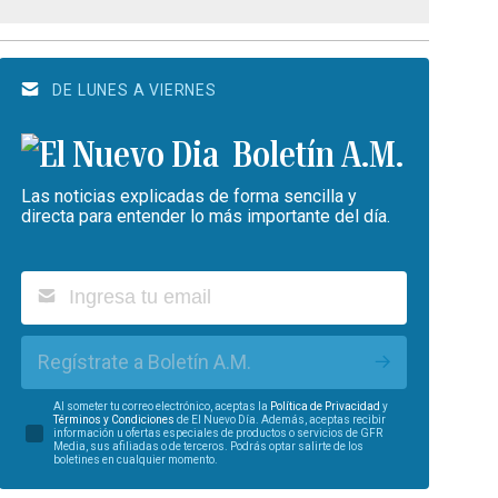
DE LUNES A VIERNES
Boletín A.M.
Las noticias explicadas de forma sencilla y
directa para entender lo más importante del día.
Regístrate a Boletín A.M.
Al someter tu correo electrónico, aceptas la
Política de Privacidad
y
Términos y Condiciones
de El Nuevo Día. Además, aceptas recibir
información u ofertas especiales de productos o servicios de GFR
Media, sus afiliadas o de terceros. Podrás optar salirte de los
boletines en cualquier momento.