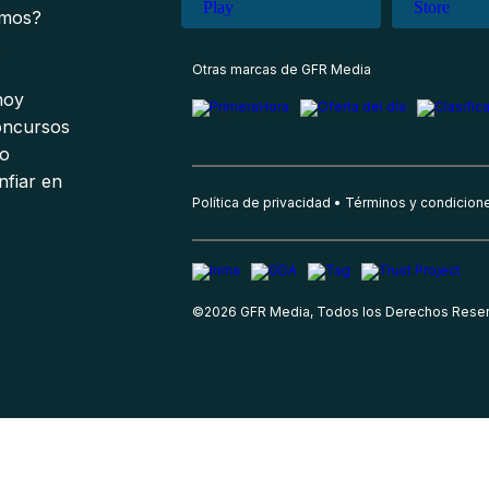
omos?
s
Otras marcas de GFR Media
 hoy
oncursos
io
nfiar en
Política de privacidad
Términos y condicion
©
2026
GFR Media, Todos los Derechos Rese