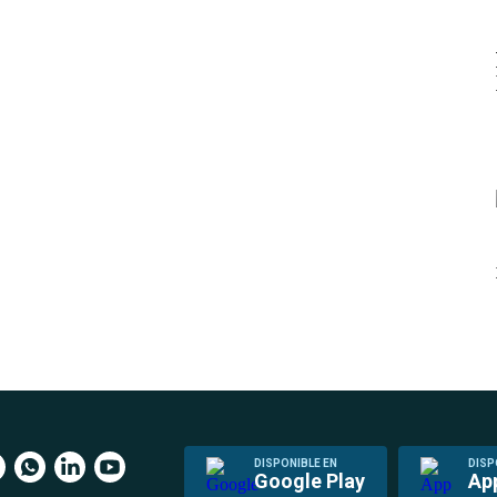
DISPONIBLE EN
DISP
Google Play
Ap