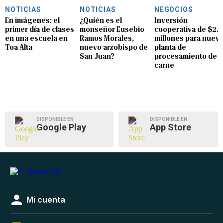
NOTICIAS
NOTICIAS
NEGOCIOS
En imágenes: el
¿Quién es el
Inversión
primer día de clases
monseñor Eusebio
cooperativa de $2.8
en una escuela en
Ramos Morales,
millones para nuev
Toa Alta
nuevo arzobispo de
planta de
San Juan?
procesamiento de
carne
DISPONIBLE EN
DISPONIBLE EN
Google Play
App Store
Mi cuenta