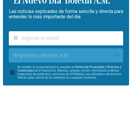
Boletín A.M.
Las noticias explicadas de forma sencilla y directa para
entender lo más importante del día.
Regístrate a Boletín A.M.
Al someter tu correo electrónico, aceptas la
Política de Privacidad
y
Términos y
Condiciones
de El Nuevo Día. Además, aceptas recibir información u ofertas
especiales de productos o servicios de GFR Media, sus afiliadas o de terceros.
Podrás optar salirte de los boletines en cualquier momento.