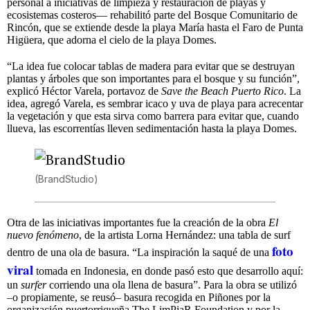
personal a iniciativas de limpieza y restauración de playas y
ecosistemas costeros— rehabilitó parte del Bosque Comunitario de
Rincón, que se extiende desde la playa María hasta el Faro de Punta
Higüera, que adorna el cielo de la playa Domes.
“La idea fue colocar tablas de madera para evitar que se destruyan
plantas y árboles que son importantes para el bosque y su función”,
explicó Héctor Varela, portavoz de
Save the Beach Puerto Rico
. La
idea, agregó Varela, es sembrar icaco y uva de playa para acrecentar
la vegetación y que esta sirva como barrera para evitar que, cuando
llueva, las escorrentías lleven sedimentación hasta la playa Domes.
(BrandStudio)
Otra de las iniciativas importantes fue la creación de la obra
El
nuevo fenómeno
, de la artista Lorna Hernández: una tabla de surf
foto
dentro de una ola de basura. “La inspiración la saqué de una
viral
tomada en Indonesia, en donde pasó esto que desarrollo aquí:
un
surfer
corriendo una ola llena de basura”. Para la obra se utilizó
–o propiamente, se reusó– basura recogida en Piñones por la
organización puertorriqueña The LimPiaR Foundation y por la