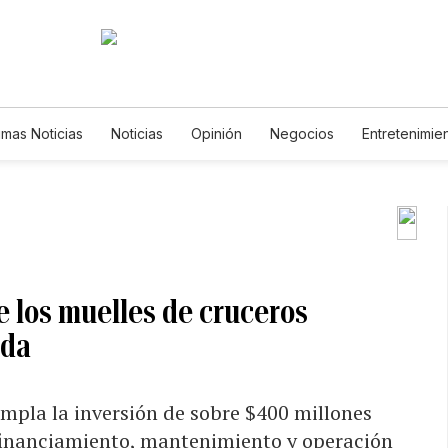
timas Noticias
Noticias
Opinión
Negocios
Entretenimie
Estilos de Vida
Mundo
Estados Unidos
Ciencia y Ambie
Tecnología
Juegos
Lotería
Vídeos
Fotogalerías
Newsletters
Feriados
Edictos
Especiales
 los muelles de cruceros
ada
empla la inversión de sobre $400 millones
 financiamiento, mantenimiento y operación