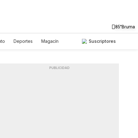
85°
Bruma
nto
Deportes
Magacín
Suscriptores
nte
Gastronomía
De Viaje
English
Podcasts
Horóscopos
PUBLICIDAD