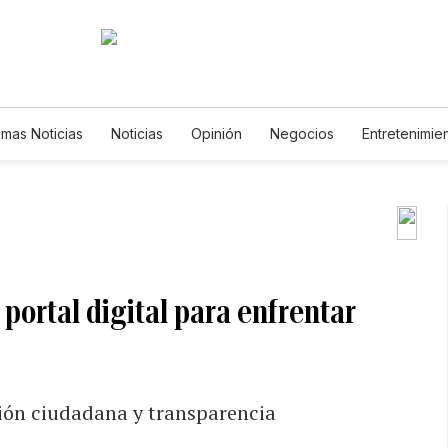
timas Noticias
Noticias
Opinión
Negocios
Entretenimie
Estilos de Vida
Mundo
Estados Unidos
Ciencia y Ambie
Tecnología
Juegos
Lotería
Vídeos
Fotogalerías
Newsletters
Feriados
Edictos
Especiales
ortal digital para enfrentar
ción ciudadana y transparencia