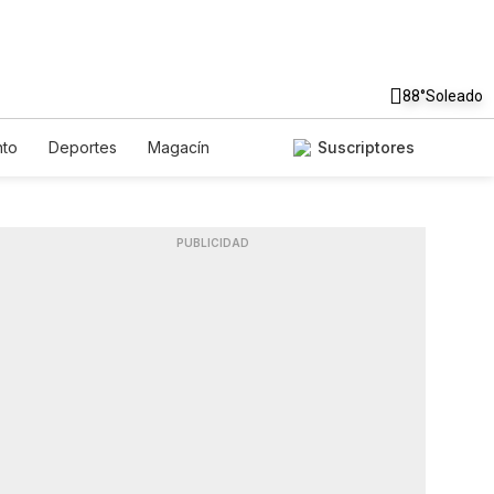
88°
Soleado
nto
Deportes
Magacín
Suscriptores
nte
Gastronomía
De Viaje
English
Podcasts
Horóscopos
PUBLICIDAD