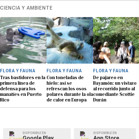
CIENCIA Y AMBIENTE
FLORA Y FAUNA
FLORA Y FAUNA
FLORA Y FAUNA
Tras bastidores en la
Con toneladas de
De pajareo en
primera línea de
hielo: así se
Bayamón: un vistazo
defensa para los
refrescan los osos
al recorrido junto al
manatíes en Puerto
polares durante la ola
comediante Scottie
Rico
de calor en Europa
Durán
DISPONIBLE EN
DISPONIBLE EN
Google Play
App Store