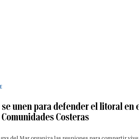
E
 se unen para defender el litoral en 
 Comunidades Costeras
gxs del Mar organiza las reuniones para compartir vive