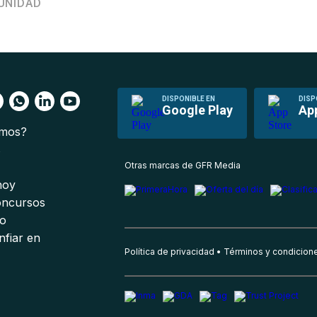
UNIDAD
DISPONIBLE EN
DISP
Google Play
Ap
omos?
s
Otras marcas de GFR Media
 hoy
oncursos
io
nfiar en
Política de privacidad
Términos y condicion