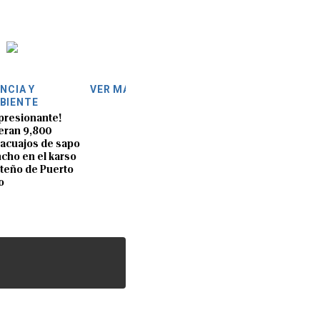
ENCIA Y
VER MÁS
BIENTE
presionante!
eran 9,800
acuajos de sapo
cho en el karso
teño de Puerto
o