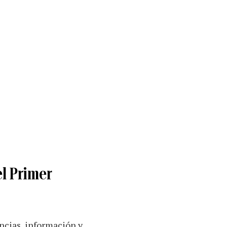
el Primer
ncias, información y