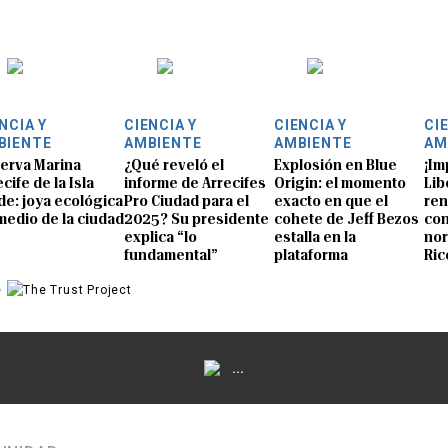
NCIA Y
CIENCIA Y
CIENCIA Y
CI
BIENTE
AMBIENTE
AMBIENTE
AM
erva Marina
¿Qué reveló el
Explosión en Blue
¡Im
cife de la Isla
informe de Arrecifes
Origin: el momento
Lib
de: joya ecológica
Pro Ciudad para el
exacto en que el
ren
medio de la ciudad
2025? Su presidente
cohete de Jeff Bezos
con
explica “lo
estalla en la
nor
fundamental”
plataforma
Ric
e
...