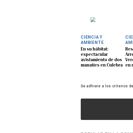
CIENCIA Y
CIE
AMBIENTE
AM
En su hábitat:
Res
espectacular
Arre
avistamiento de dos
Ver
manatíes en Culebra
en 
Se adhiere a los criterios d