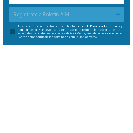
Regístrate a Boletín A.M.
Al someter tu correo electrónico, aceptas la
Política de Privacidad
y
Términos y
Condiciones
de El Nuevo Día. Además, aceptas recibir información u ofertas
especiales de productos o servicios de GFR Media, sus afiliadas o de terceros.
Podrás optar salirte de los boletines en cualquier momento.