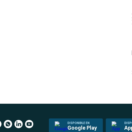
DISPONIBLE EN
DISP
Google Play
Ap