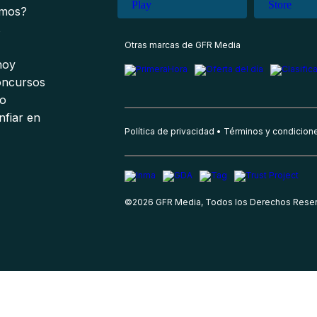
omos?
s
Otras marcas de GFR Media
 hoy
oncursos
io
nfiar en
Política de privacidad
Términos y condicion
©
2026
GFR Media, Todos los Derechos Rese