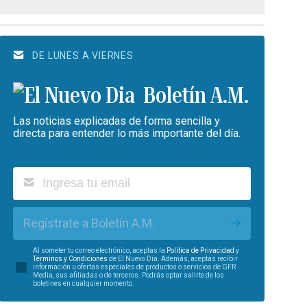
DE LUNES A VIERNES
Boletín A.M.
Las noticias explicadas de forma sencilla y
directa para entender lo más importante del día.
Regístrate a Boletín A.M.
Al someter tu correo electrónico, aceptas la
Política de Privacidad
y
Términos y Condiciones
de El Nuevo Día. Además, aceptas recibir
información u ofertas especiales de productos o servicios de GFR
Media, sus afiliadas o de terceros. Podrás optar salirte de los
boletines en cualquier momento.