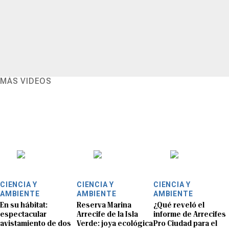
MÁS VIDEOS
CIENCIA Y
CIENCIA Y
CIENCIA Y
AMBIENTE
AMBIENTE
AMBIENTE
En su hábitat:
Reserva Marina
¿Qué reveló el
espectacular
Arrecife de la Isla
informe de Arrecifes
avistamiento de dos
Verde: joya ecológica
Pro Ciudad para el