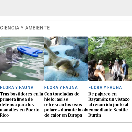
CIENCIA Y AMBIENTE
FLORA Y FAUNA
FLORA Y FAUNA
FLORA Y FAUNA
Tras bastidores en la
Con toneladas de
De pajareo en
primera línea de
hielo: así se
Bayamón: un vistazo
defensa para los
refrescan los osos
al recorrido junto al
manatíes en Puerto
polares durante la ola
comediante Scottie
Rico
de calor en Europa
Durán