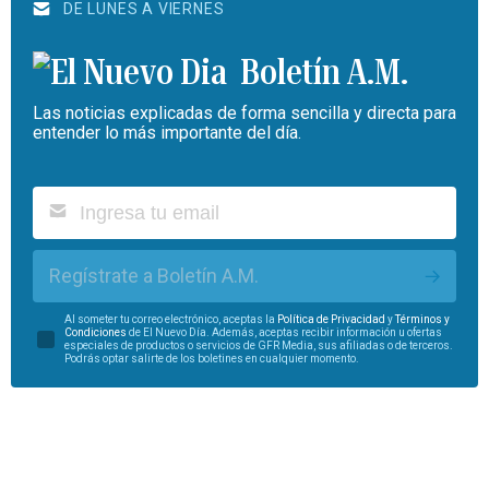
DE LUNES A VIERNES
Boletín A.M.
Las noticias explicadas de forma sencilla y directa para
entender lo más importante del día.
Regístrate a Boletín A.M.
Al someter tu correo electrónico, aceptas la
Política de Privacidad
y
Términos y
Condiciones
de El Nuevo Día. Además, aceptas recibir información u ofertas
especiales de productos o servicios de GFR Media, sus afiliadas o de terceros.
Podrás optar salirte de los boletines en cualquier momento.