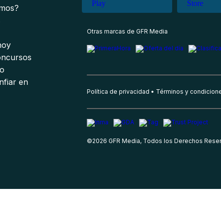
omos?
s
Otras marcas de GFR Media
 hoy
oncursos
io
nfiar en
Política de privacidad
Términos y condicion
©
2026
GFR Media, Todos los Derechos Rese