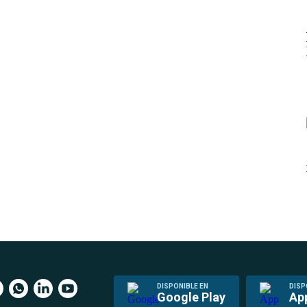
DISPONIBLE EN
DISP
Google Play
Ap