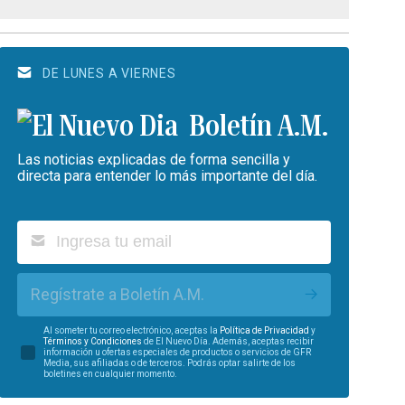
DE LUNES A VIERNES
Boletín A.M.
Las noticias explicadas de forma sencilla y
directa para entender lo más importante del día.
Regístrate a Boletín A.M.
Al someter tu correo electrónico, aceptas la
Política de Privacidad
y
Términos y Condiciones
de El Nuevo Día. Además, aceptas recibir
información u ofertas especiales de productos o servicios de GFR
Media, sus afiliadas o de terceros. Podrás optar salirte de los
boletines en cualquier momento.