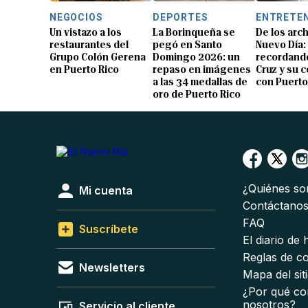
NEGOCIOS
DEPORTES
ENTRETE
Un vistazo a los
La Borinqueña se
De los arch
restaurantes del
pegó en Santo
Nuevo Día:
Grupo Colón Gerena
Domingo 2026: un
recordando
en Puerto Rico
repaso en imágenes
Cruz y su 
a las 34 medallas de
con Puerto
oro de Puerto Rico
¿Quiénes s
Mi cuenta
Contáctano
FAQ
Suscríbete
El diario de
Reglas de c
Newsletters
Mapa del sit
¿Por qué co
nosotros?
Servicio al cliente