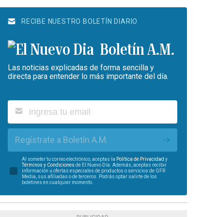
RECIBE NUESTRO BOLETÍN DIARIO
Boletín A.M.
Las noticias explicadas de forma sencilla y
directa para entender lo más importante del día.
Regístrate a Boletín A.M.
Al someter tu correo electrónico, aceptas la
Política de Privacidad
y
Términos y Condiciones
de El Nuevo Día. Además, aceptas recibir
información u ofertas especiales de productos o servicios de GFR
Media, sus afiliadas o de terceros. Podrás optar salirte de los
boletines en cualquier momento.