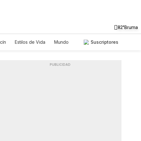
82°
Bruma
cín
Estilos de Vida
Mundo
Suscriptores
gos
Lotería
Vídeos
Fotos
PUBLICIDAD