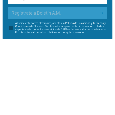
Regístrate a Boletín A.M.
Al someter tu correo electrónico, aceptas la
Política de Privacidad
y
Términos y
Condiciones
de El Nuevo Día. Además, aceptas recibir información u ofertas
especiales de productos o servicios de GFR Media, sus afiliadas o de terceros.
Podrás optar salirte de los boletines en cualquier momento.