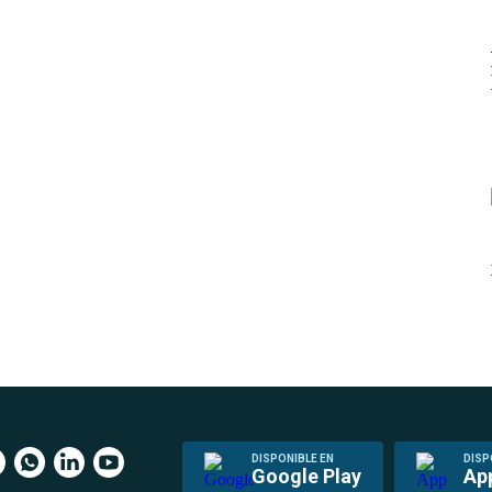
DISPONIBLE EN
DISP
Google Play
Ap