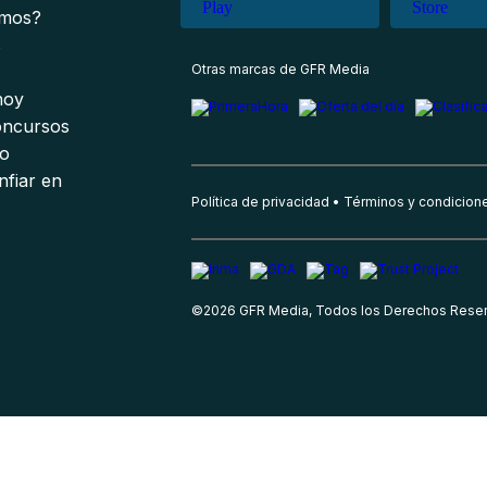
omos?
s
Otras marcas de GFR Media
 hoy
oncursos
io
nfiar en
Política de privacidad
Términos y condicion
©
2026
GFR Media, Todos los Derechos Rese