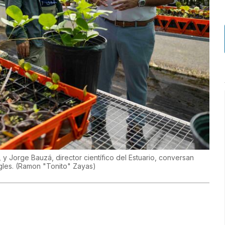
 y Jorge Bauzá, director científico del Estuario, conversan
gles.
(
Ramon "Tonito" Zayas
)