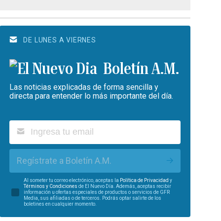
DE LUNES A VIERNES
Boletín A.M.
Las noticias explicadas de forma sencilla y
directa para entender lo más importante del día.
Regístrate a Boletín A.M.
Al someter tu correo electrónico, aceptas la
Política de Privacidad
y
Términos y Condiciones
de El Nuevo Día. Además, aceptas recibir
información u ofertas especiales de productos o servicios de GFR
Media, sus afiliadas o de terceros. Podrás optar salirte de los
boletines en cualquier momento.