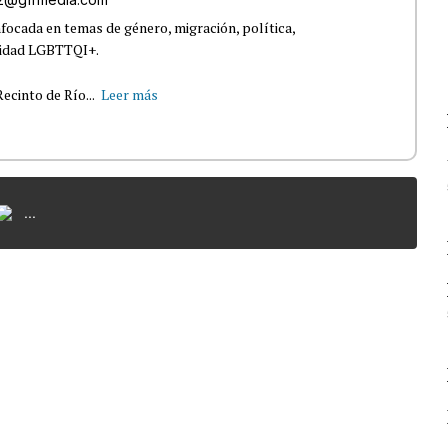
nfocada en temas de género, migración, política,
nidad LGBTTQI+.
ecinto de Río...
Leer más
...