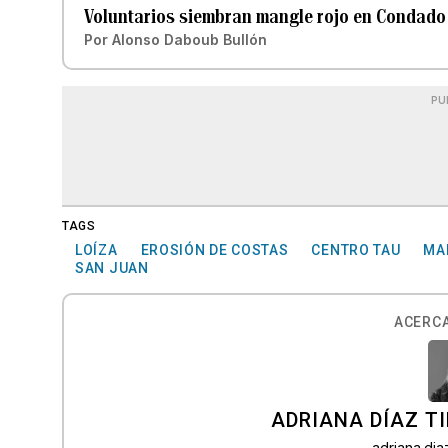
Voluntarios siembran mangle rojo en Condado 
Por
Alonso Daboub Bullón
PU
TAGS
LOÍZA
EROSIÓN DE COSTAS
CENTRO TAU
MA
SAN JUAN
ACERCA
ADRIANA DÍAZ T
adriana.di