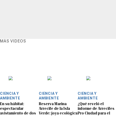
MÁS VIDEOS
CIENCIA Y
CIENCIA Y
CIENCIA Y
AMBIENTE
AMBIENTE
AMBIENTE
En su hábitat:
Reserva Marina
¿Qué reveló el
espectacular
Arrecife de la Isla
informe de Arrecifes
avistamiento de dos
Verde: joya ecológica
Pro Ciudad para el