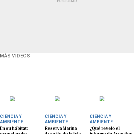
PUBLICIDAD
MÁS VIDEOS
CIENCIA Y
CIENCIA Y
CIENCIA Y
AMBIENTE
AMBIENTE
AMBIENTE
En su hábitat:
Reserva Marina
¿Qué reveló el
espectacular
Arrecife de la Isla
informe de Arrecifes