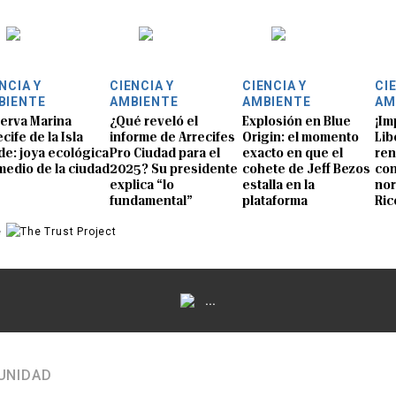
NCIA Y
CIENCIA Y
CIENCIA Y
CI
BIENTE
AMBIENTE
AMBIENTE
AM
erva Marina
¿Qué reveló el
Explosión en Blue
¡Im
cife de la Isla
informe de Arrecifes
Origin: el momento
Lib
de: joya ecológica
Pro Ciudad para el
exacto en que el
ren
medio de la ciudad
2025? Su presidente
cohete de Jeff Bezos
con
explica “lo
estalla en la
nor
fundamental”
plataforma
Ric
e
...
UNIDAD