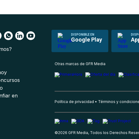
DISPONIBLE EN
DISP
Google Play
Ap
omos?
s
Otras marcas de GFR Media
 hoy
oncursos
io
nfiar en
Política de privacidad
Términos y condicion
©
2026
GFR Media, Todos los Derechos Rese