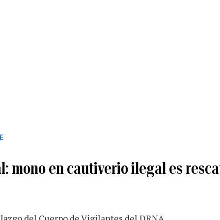
E
: mono en cautiverio ilegal es resc
llazgo del Cuerpo de Vigilantes del DRNA.