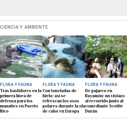
CIENCIA Y AMBIENTE
FLORA Y FAUNA
FLORA Y FAUNA
FLORA Y FAUNA
Tras bastidores en la
Con toneladas de
De pajareo en
primera línea de
hielo: así se
Bayamón: un vistazo
defensa para los
refrescan los osos
al recorrido junto al
manatíes en Puerto
polares durante la ola
comediante Scottie
Rico
de calor en Europa
Durán