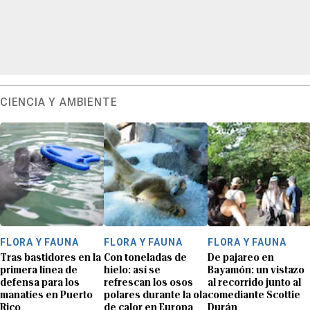
CIENCIA Y AMBIENTE
FLORA Y FAUNA
FLORA Y FAUNA
FLORA Y FAUNA
Tras bastidores en la
Con toneladas de
De pajareo en
primera línea de
hielo: así se
Bayamón: un vistazo
defensa para los
refrescan los osos
al recorrido junto al
manatíes en Puerto
polares durante la ola
comediante Scottie
Rico
de calor en Europa
Durán