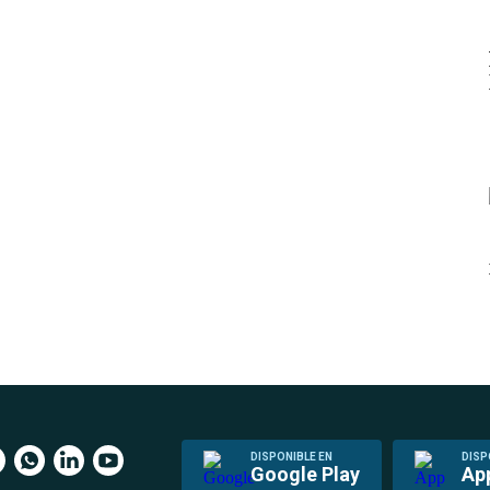
DISPONIBLE EN
DISP
Google Play
Ap