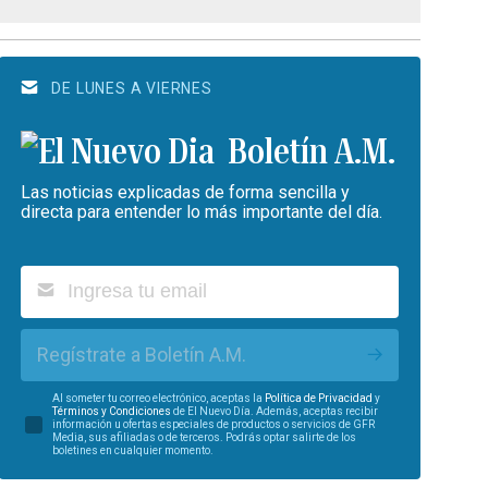
DE LUNES A VIERNES
Boletín A.M.
Las noticias explicadas de forma sencilla y
directa para entender lo más importante del día.
Regístrate a Boletín A.M.
Al someter tu correo electrónico, aceptas la
Política de Privacidad
y
Términos y Condiciones
de El Nuevo Día. Además, aceptas recibir
información u ofertas especiales de productos o servicios de GFR
Media, sus afiliadas o de terceros. Podrás optar salirte de los
boletines en cualquier momento.