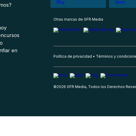
omos?
s
Otras marcas de GFR Media
 hoy
oncursos
io
nfiar en
Política de privacidad
Términos y condicion
©
2026
GFR Media, Todos los Derechos Rese