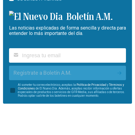
Boletín A.M.
Las noticias explicadas de forma sencilla y directa para
entender lo más importante del día.
Regístrate a Boletín A.M.
Al someter tu correo electrónico, aceptas la
Política de Privacidad
y
Términos y
Condiciones
de El Nuevo Día. Además, aceptas recibir información u ofertas
especiales de productos o servicios de GFR Media, sus afiliadas o de terceros.
Podrás optar salirte de los boletines en cualquier momento.