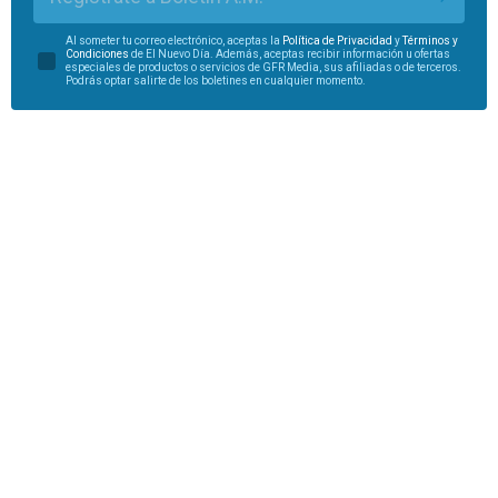
Al someter tu correo electrónico, aceptas la
Política de Privacidad
y
Términos y
Condiciones
de El Nuevo Día. Además, aceptas recibir información u ofertas
especiales de productos o servicios de GFR Media, sus afiliadas o de terceros.
Podrás optar salirte de los boletines en cualquier momento.