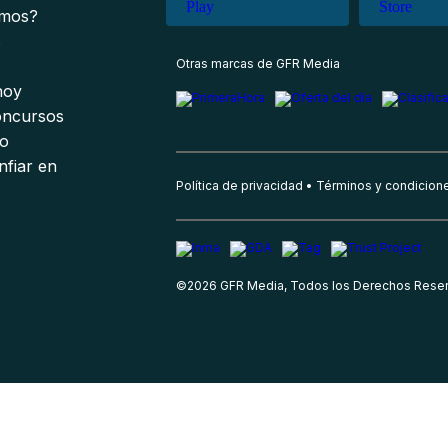
omos?
s
Otras marcas de GFR Media
 hoy
oncursos
io
nfiar en
Política de privacidad
Términos y condicion
©
2026
GFR Media, Todos los Derechos Rese