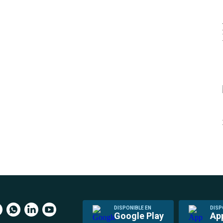
DISPONIBLE EN
DISP
Google Play
Ap