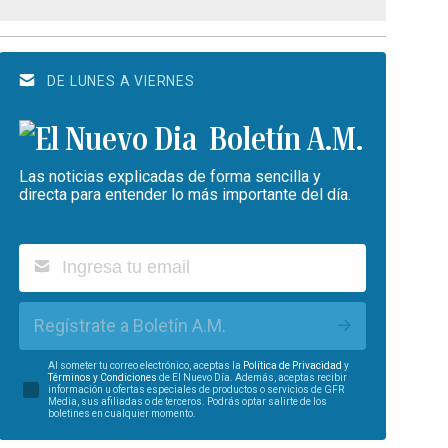
DE LUNES A VIERNES
Boletín A.M.
Las noticias explicadas de forma sencilla y
directa para entender lo más importante del día.
Regístrate a Boletín A.M.
Al someter tu correo electrónico, aceptas la
Política de Privacidad
y
Términos y Condiciones
de El Nuevo Día. Además, aceptas recibir
información u ofertas especiales de productos o servicios de GFR
Media, sus afiliadas o de terceros. Podrás optar salirte de los
boletines en cualquier momento.