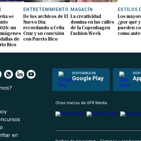
S
ENTRETENIMIENTO
MAGACÍN
ESTILOS 
eña se
De los archivos de El
La creatividad
Los mayor
anto
Nuevo Día:
domina en las calles
¿por qué y
026: un
recordando a Celia
de la Copenhagen
pueden co
 imágenes
Cruz y su conexión
Fashion Week
como ante
dallas de
con Puerto Rico
rto Rico
DISPONIBLE EN
DISP
Google Play
Ap
omos?
s
Otras marcas de GFR Media
 hoy
oncursos
io
nfiar en