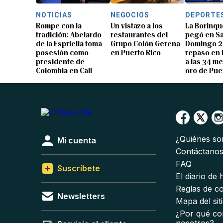
NOTICIAS
NEGOCIOS
DEPORTE
Rompe con la
Un vistazo a los
La Borinqu
tradición: Abelardo
restaurantes del
pegó en S
de la Espriella toma
Grupo Colón Gerena
Domingo 2
posesión como
en Puerto Rico
repaso en
presidente de
a las 34 me
Colombia en Cali
oro de Pue
¿Quiénes s
Mi cuenta
Contáctano
FAQ
Suscríbete
El diario de
Reglas de c
Newsletters
Mapa del sit
¿Por qué co