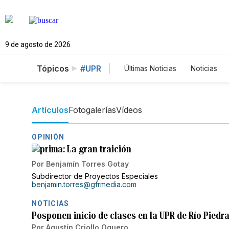
9 de agosto de 2026
Tópicos
#UPR
Últimas Noticias
Noticias
Estados Unidos
Cienci
English
Podcasts
H
Artículos
Fotogalerías
Vídeos
OPINIÓN
La gran traición
Por
Benjamín Torres Gotay
Subdirector de Proyectos Especiales
benjamin.torres@gfrmedia.com
NOTICIAS
Posponen inicio de clases en la UPR de Río Piedra
Por
Agustín Criollo Oquero