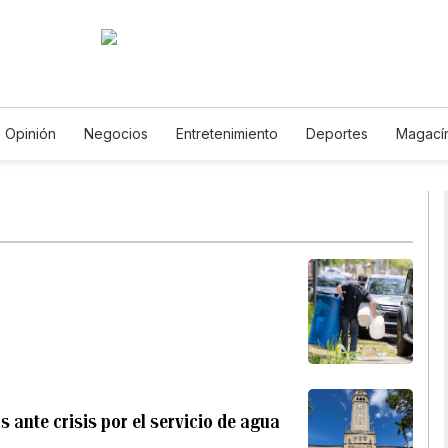
Opinión
Negocios
Entretenimiento
Deportes
Magací
a y Ambiente
Gastronomía
De Viaje
Tecnología
Juego
oróscopos
Newsletters
Feriados
Especiales
s ante crisis por el servicio de agua