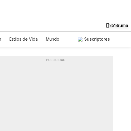
85°
Bruma
n
Estilos de Vida
Mundo
Suscriptores
s
Lotería
Vídeos
Fotos
PUBLICIDAD