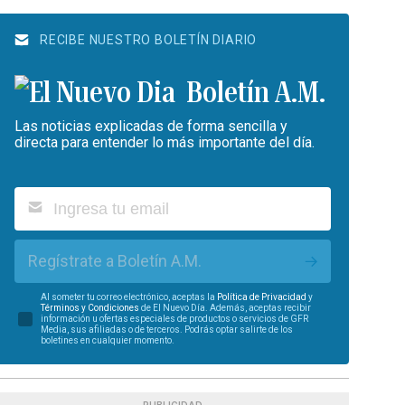
RECIBE NUESTRO BOLETÍN DIARIO
Boletín A.M.
Las noticias explicadas de forma sencilla y
directa para entender lo más importante del día.
Regístrate a Boletín A.M.
Al someter tu correo electrónico, aceptas la
Política de Privacidad
y
Términos y Condiciones
de El Nuevo Día. Además, aceptas recibir
información u ofertas especiales de productos o servicios de GFR
Media, sus afiliadas o de terceros. Podrás optar salirte de los
boletines en cualquier momento.