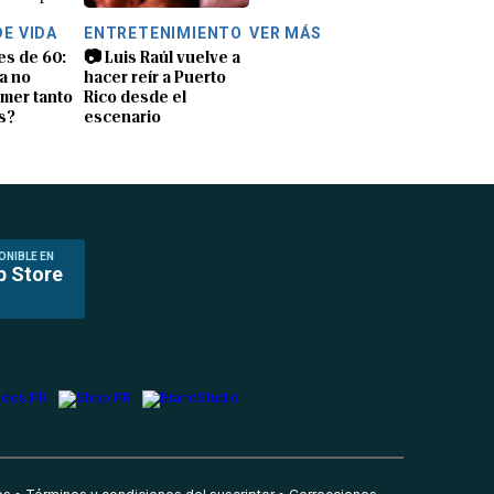
DE VIDA
ENTRETENIMIENTO
VER MÁS
es de 60:
📷 Luis Raúl vuelve a
a no
hacer reír a Puerto
mer tanto
Rico desde el
s?
escenario
ONIBLE EN
p Store