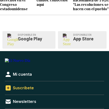
derechos en el
Unidos: conócelos
nacionalista de 1950:
Congreso
aquí
“Las revoluciones se
estadounidense
hacen con el pueblo”
DISPONIBLE EN
DISPONIBLE EN
Google Play
App Store
Mi cuenta
Suscríbete
Newsletters