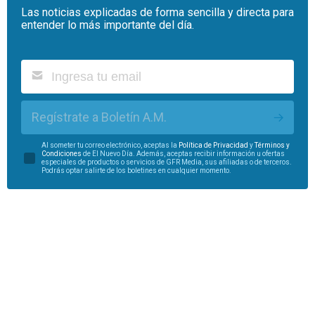
Las noticias explicadas de forma sencilla y directa para
entender lo más importante del día.
Regístrate a Boletín A.M.
Al someter tu correo electrónico, aceptas la
Política de Privacidad
y
Términos y
Condiciones
de El Nuevo Día. Además, aceptas recibir información u ofertas
especiales de productos o servicios de GFR Media, sus afiliadas o de terceros.
Podrás optar salirte de los boletines en cualquier momento.