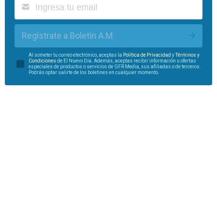
Regístrate a Boletín A.M.
Al someter tu correo electrónico, aceptas la
Política de Privacidad
y
Términos y
Condiciones
de El Nuevo Día. Además, aceptas recibir información u ofertas
especiales de productos o servicios de GFR Media, sus afiliadas o de terceros.
Podrás optar salirte de los boletines en cualquier momento.