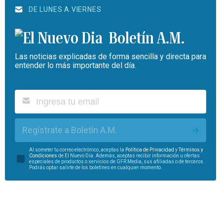
DE LUNES A VIERNES
Boletín A.M.
Las noticias explicadas de forma sencilla y directa para
entender lo más importante del día.
Regístrate a Boletín A.M.
Al someter tu correo electrónico, aceptas la
Política de Privacidad
y
Términos y
Condiciones
de El Nuevo Día. Además, aceptas recibir información u ofertas
especiales de productos o servicios de GFR Media, sus afiliadas o de terceros.
Podrás optar salirte de los boletines en cualquier momento.