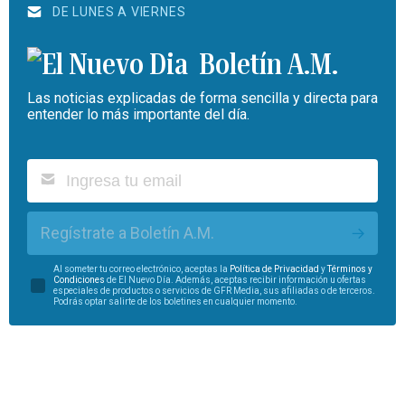
DE LUNES A VIERNES
Boletín A.M.
Las noticias explicadas de forma sencilla y directa para
entender lo más importante del día.
Regístrate a Boletín A.M.
Al someter tu correo electrónico, aceptas la
Política de Privacidad
y
Términos y
Condiciones
de El Nuevo Día. Además, aceptas recibir información u ofertas
especiales de productos o servicios de GFR Media, sus afiliadas o de terceros.
Podrás optar salirte de los boletines en cualquier momento.