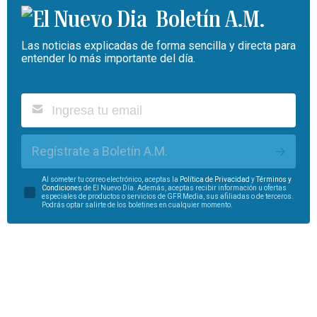
Boletín A.M.
Las noticias explicadas de forma sencilla y directa para
entender lo más importante del día.
Regístrate a Boletín A.M.
Al someter tu correo electrónico, aceptas la
Política de Privacidad
y
Términos y
Condiciones
de El Nuevo Día. Además, aceptas recibir información u ofertas
especiales de productos o servicios de GFR Media, sus afiliadas o de terceros.
Podrás optar salirte de los boletines en cualquier momento.