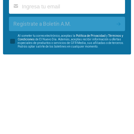
Regístrate a Boletín A.M.
Al someter tu correo electrónico, aceptas la
Política de Privacidad
y
Términos y
Condiciones
de El Nuevo Día. Además, aceptas recibir información u ofertas
especiales de productos o servicios de GFR Media, sus afiliadas o de terceros.
Podrás optar salirte de los boletines en cualquier momento.