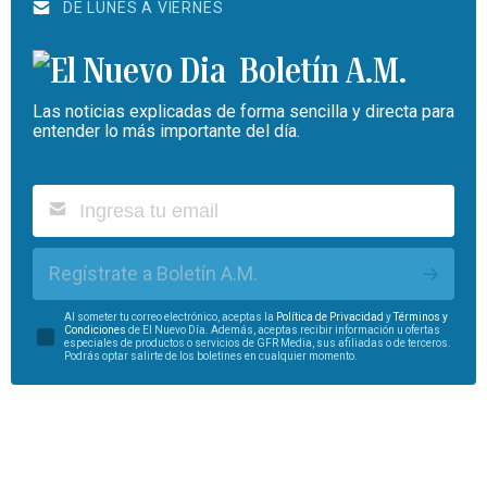
DE LUNES A VIERNES
Boletín A.M.
Las noticias explicadas de forma sencilla y directa para
entender lo más importante del día.
Regístrate a Boletín A.M.
Al someter tu correo electrónico, aceptas la
Política de Privacidad
y
Términos y
Condiciones
de El Nuevo Día. Además, aceptas recibir información u ofertas
especiales de productos o servicios de GFR Media, sus afiliadas o de terceros.
Podrás optar salirte de los boletines en cualquier momento.