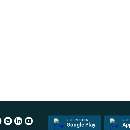
DISPONIBLE EN
DISP
Google Play
Ap