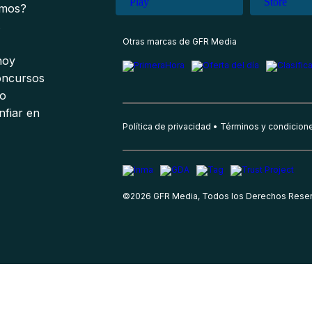
omos?
s
Otras marcas de GFR Media
 hoy
oncursos
io
nfiar en
Política de privacidad
Términos y condicion
©
2026
GFR Media, Todos los Derechos Rese