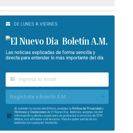
DE LUNES A VIERNES
Boletín A.M.
Las noticias explicadas de forma sencilla y
directa para entender lo más importante del día.
Regístrate a Boletín A.M.
Al someter tu correo electrónico, aceptas la
Política de Privacidad
y
Términos y Condiciones
de El Nuevo Día. Además, aceptas recibir
información u ofertas especiales de productos o servicios de GFR
Media, sus afiliadas o de terceros. Podrás optar salirte de los
boletines en cualquier momento.