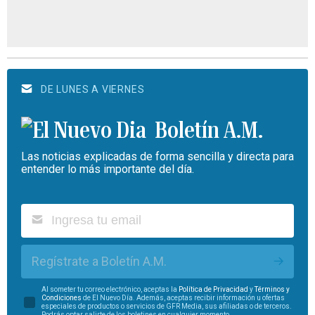
DE LUNES A VIERNES
Boletín A.M.
Las noticias explicadas de forma sencilla y directa para
entender lo más importante del día.
Regístrate a Boletín A.M.
Al someter tu correo electrónico, aceptas la
Política de Privacidad
y
Términos y
Condiciones
de El Nuevo Día. Además, aceptas recibir información u ofertas
especiales de productos o servicios de GFR Media, sus afiliadas o de terceros.
Podrás optar salirte de los boletines en cualquier momento.