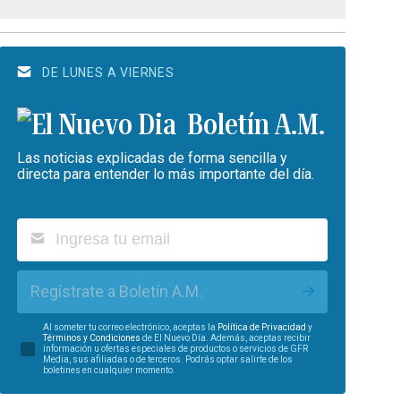
DE LUNES A VIERNES
Boletín A.M.
Las noticias explicadas de forma sencilla y
directa para entender lo más importante del día.
Regístrate a Boletín A.M.
Al someter tu correo electrónico, aceptas la
Política de Privacidad
y
Términos y Condiciones
de El Nuevo Día. Además, aceptas recibir
información u ofertas especiales de productos o servicios de GFR
Media, sus afiliadas o de terceros. Podrás optar salirte de los
boletines en cualquier momento.