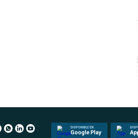
DISPONIBLE EN
DISP
Google Play
Ap