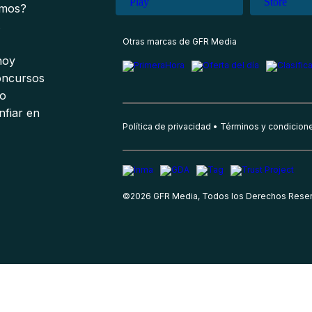
omos?
s
Otras marcas de GFR Media
 hoy
oncursos
io
nfiar en
Política de privacidad
Términos y condicion
©
2026
GFR Media, Todos los Derechos Rese