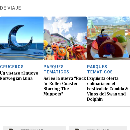
DE VIAJE
CRUCEROS
PARQUES
PARQUES
TEMÁTICOS
TEMÁTICOS
Un vistazo al nuevo
Norwegian Luna
Así es la nueva “Rock
Exquisita oferta
‘n’ Roller Coaster
culinaria en el
Starring The
Festival de Comida &
Muppets”
Vinos del Swan and
Dolphin