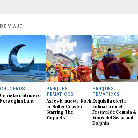
DE VIAJE
CRUCEROS
PARQUES
PARQUES
TEMÁTICOS
TEMÁTICOS
Un vistazo al nuevo
Norwegian Luna
Así es la nueva “Rock
Exquisita oferta
‘n’ Roller Coaster
culinaria en el
Starring The
Festival de Comida &
Muppets”
Vinos del Swan and
Dolphin