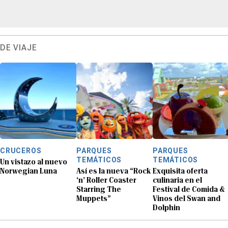
DE VIAJE
CRUCEROS
PARQUES
PARQUES
TEMÁTICOS
TEMÁTICOS
Un vistazo al nuevo
Norwegian Luna
Así es la nueva “Rock
Exquisita oferta
‘n’ Roller Coaster
culinaria en el
Starring The
Festival de Comida &
Muppets”
Vinos del Swan and
Dolphin