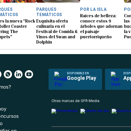
RQUES
PARQUES
POR LA ISLA
PO
MÁTICOS
TEMÁTICOS
Raíces de belleza:
Con
 es la nueva “Rock
Exquisita oferta
conoce estos 9
las
 Roller Coaster
culinaria en el
árboles que adornan
buc
rring The
Festival de Comida &
el paisaje
la 
pets”
Vinos del Swan and
puertorriqueño
Pue
Dolphin
DISPONIBLE EN
DISP
Google Play
Ap
omos?
s
Otras marcas de GFR Media
 hoy
oncursos
io
nfiar en