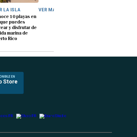
R LA ISLA
VER MÁS
oce 10 playas en
 que puedes
ear y disfrutar de
vida marina de
rto Rico
ONIBLE EN
p Store