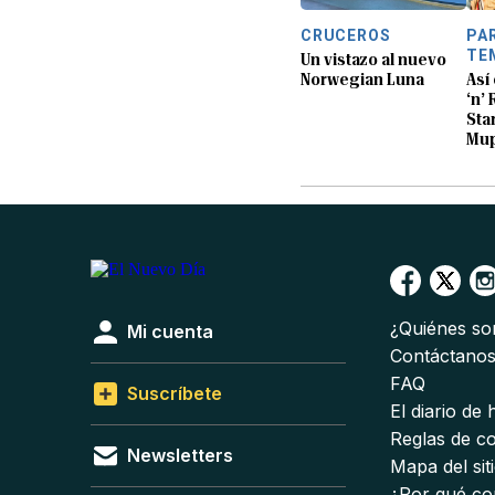
CRUCEROS
PA
TE
Un vistazo al nuevo
Norwegian Luna
Así
‘n’
Sta
Mup
¿Quiénes s
Mi cuenta
Contáctano
FAQ
Suscríbete
El diario de
Reglas de c
Newsletters
Mapa del sit
¿Por qué co