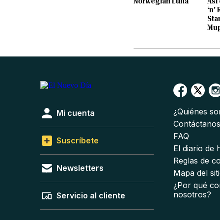
Norwegian Luna
Así
‘n’
Sta
Mup
¿Quiénes s
Mi cuenta
Contáctano
FAQ
Suscríbete
El diario de
Reglas de c
Newsletters
Mapa del sit
¿Por qué co
nosotros?
Servicio al cliente