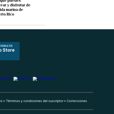
 que puedes
ear y disfrutar de
vida marina de
rto Rico
ONIBLE EN
p Store
es
Términos y condiciones del suscriptor
Correcciones