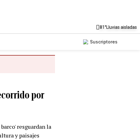
81°
Lluvias aisladas
Suscriptores
ecorrido por
 barco' resguardan la
ultura y paisajes