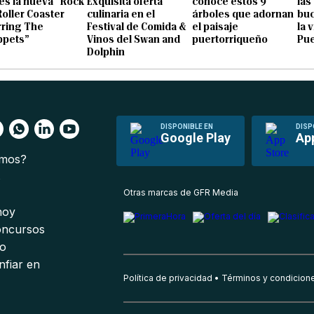
 es la nueva “Rock
Exquisita oferta
conoce estos 9
las
 Roller Coaster
culinaria en el
árboles que adornan
buc
rring The
Festival de Comida &
el paisaje
la 
pets”
Vinos del Swan and
puertorriqueño
Pue
Dolphin
DISPONIBLE EN
DISP
Google Play
Ap
omos?
s
Otras marcas de GFR Media
 hoy
oncursos
io
nfiar en
Política de privacidad
Términos y condicion