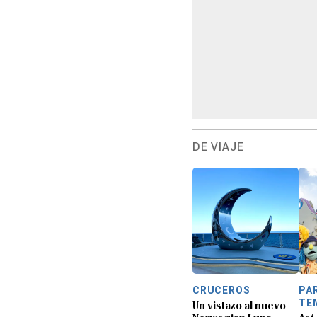
DE VIAJE
CRUCEROS
PA
TE
Un vistazo al nuevo